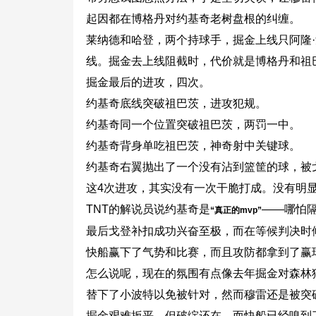
起因都在博格丹对约基奇老树盘根的纠缠。
莱纳德和哈登，两个持球手，掘金上线只阿隆
线。掘金去上线阻截时，代价就是博格丹和祖
掘金最后的进攻，四次。
约基奇底线突破祖巴茨，进攻犯规。
约基奇同一个位置突破祖巴茨，两罚一中。
约基奇背身单吃祖巴茨，神奇射中关键球。
约基奇右翼抛出了一个没有沾到篮筐的球，被
这4次进攻，其实没有一次干脆打成。没有明
TNT的解说员说约基奇是
——哪怕隔
“真正的mvp”
最后戈登补扣成功兴奋至极，而在等候判决时
快船赢下了气势和比赛，而且攻防都拿到了赢
怎么说呢，现在的氛围有点像去年掘金对森林
替下了小波特以免被针对，然而穆雷还是被突
掘金艰难扳平，但破绽还在，而快船已经嗅到