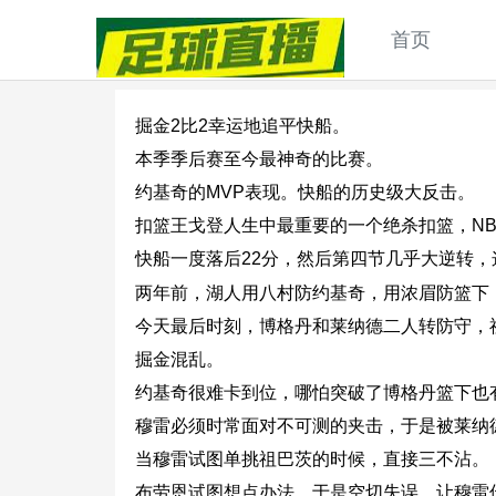
首页
掘金2比2幸运地追平快船。
本季季后赛至今最神奇的比赛。
约基奇的MVP表现。快船的历史级大反击。
扣篮王戈登人生中最重要的一个绝杀扣篮，N
快船一度落后22分，然后第四节几乎大逆转
两年前，湖人用八村防约基奇，用浓眉防篮下
今天最后时刻，博格丹和莱纳德二人转防守，
掘金混乱。
约基奇很难卡到位，哪怕突破了博格丹篮下也
穆雷必须时常面对不可测的夹击，于是被莱纳
当穆雷试图单挑祖巴茨的时候，直接三不沾。
布劳恩试图想点办法，于是空切失误，让穆雷