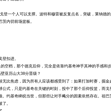
·戈登一个人可以支撑。波特和穆雷被反复点名，突破，莱纳德
巴茨内切前场篮板。
戈登扣进。
显的空档，那个德克后仰，完全是依靠约基奇神乎其神的手感和
壁亚历山大38分晋级？
候无比焦虑，因为所有人应该都感受到了：如果打加时赛，掘金
球公式，只是约基奇在关键的时刻，投中了那个后仰投篮，而戈
狼。约基奇睥睨当世，但那些让对手飚分的因素依然存在。祖巴
破了。
了。