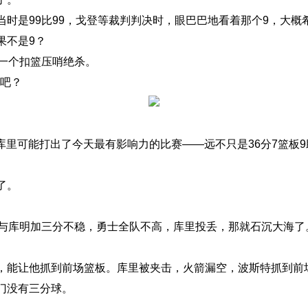
时是99比99，戈登等裁判判决时，眼巴巴地看着那个9，大概希
果不是9？
第一个扣篮压哨绝杀。
了吧？
但库里可能打出了今天最有影响力的比赛——远不只是36分7篮板
。
了。
梦与库明加三分不稳，勇士全队不高，库里投丢，那就石沉大海了
，能让他抓到前场篮板。库里被夹击，火箭漏空，波斯特抓到前
门没有三分球。