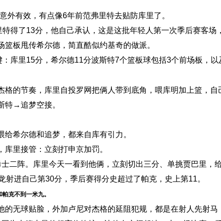
林意外有效，有点像6年前范弗里特去贴防库里了。
里特得了13分，他自己承认，这是这批年轻人第一次季后赛客
场篮板甩传希尔德，简直酷似约基奇的做派。
键：库里15分，希尔德11分波斯特7个篮板球包括3个前场板，
杰格的节奏，库里自投罗网把俩人带到底角，喂库明加上篮，自
斯特→追梦空接。
喂给希尔德和追梦，都来自库有引力。
，库里接管：立刻打申京加罚。
勇士二阵。库里今天一看到他俩，立刻切出三分、单挑贾巴里，
龙射进自己第30分，季后赛得分史超过了帕克，史上第11。
和帕克不到一米九。
他的无球贴脸，外加卢尼对杰格的延阻犯规，都是在射人先射马