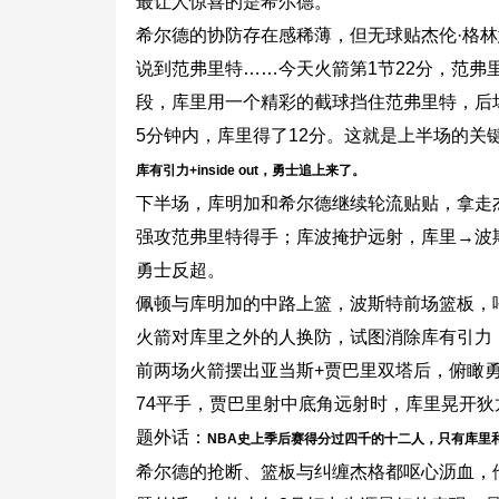
最让人惊喜的是希尔德。
希尔德的协防存在感稀薄，但无球贴杰伦·格
说到范弗里特……今天火箭第1节22分，范弗
段，库里用一个精彩的截球挡住范弗里特，后
5分钟内，库里得了12分。这就是上半场的关
库有引力+inside out，勇士追上来了。
下半场，库明加和希尔德继续轮流贴贴，拿走
强攻范弗里特得手；库波掩护远射，库里→波
勇士反超。
佩顿与库明加的中路上篮，波斯特前场篮板，
火箭对库里之外的人换防，试图消除库有引力
前两场火箭摆出亚当斯+贾巴里双塔后，俯瞰
74平手，贾巴里射中底角远射时，库里晃开狄
题外话：
NBA史上季后赛得分过四千的十二人，只有库里
希尔德的抢断、篮板与纠缠杰格都呕心沥血，