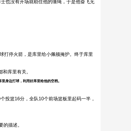
勇士也没有开场就勒住他的缰绳，于是他奋飞无
传球打停火箭，是库里给小佩顿掩护。终于库里
都和库里有关。
库里身边打球，利用好库里给他的空档。
个投篮16分，全队10个前场篮板里起码一半，
要的描述。