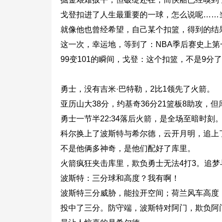
戈登扣进了人生最重要的一球，怎么说呢……当
就像他也曾经希望，自己某个扣篮，得到的结
这一次，幸运地，等到了：NBA季后赛史上
99变101的瞬间，戈登：这个扣篮，不是9分
勇士，没有吉米·巴特勒，2比1领先了火箭。
亚历山大38分，约基奇36分21篮板8助攻，
勇士一节半22:34落后火箭，是全场至暗时刻
科尔换上了波斯特与希尔德，云开月明，追上
不是他俩多神奇，是他们配好了库里。
火箭疯狂夹击库里，欺负勇士无法4打3。追
波斯特：三分球和高度？我有啊！
波斯特三分威胁，能拉开空间；荷兰风车高度
投中了三分。防守端，波斯特对阿门，欺负阿