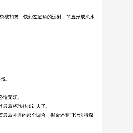
的突破扣篮，快船左底角的远射，简直形成流水
步伐。
必输无疑。
登最后将球补扣进去了。
茨最后补进的那个回合，掘金还专门让沃特森