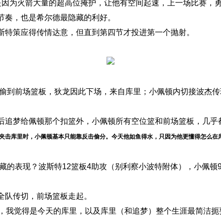
是因为火箭大量的超高位掩护，让他有空间起速，上一场比赛，
节奏，也是希尔德最隐藏的利好。
斯特策应得传情达意，但直到第四节才投进第一个抛射。
佩顿偷到前场篮板，狄龙因此下场，来自库里；小佩顿内切接波杰
后追梦给佩顿那个扣篮外，小佩顿所有空位篮和前场篮板，几乎
夹击库里时，小佩顿基本只能靠反击偷分。今天他如鱼得水，只因为他更懂得怎么在
隐藏的表现？波斯特12篮板4助攻（别利察小波特附体），小佩顿9
全队传切，前场篮板走起。
话，我觉得是今天的库里，以及库里（和追梦）整个生涯最简洁扼