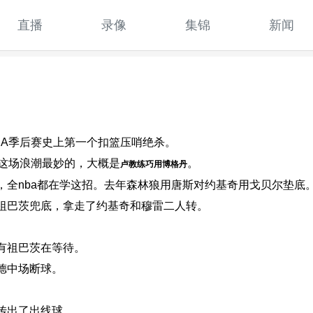
直播
录像
集锦
新闻
BA季后赛史上第一个扣篮压哨绝杀。
，这场浪潮最妙的，大概是
。
卢教练巧用博格丹
，全nba都在学这招。去年森林狼用唐斯对约基奇用戈贝尔垫底
祖巴茨兜底，拿走了约基奇和穆雷二人转。
有祖巴茨在等待。
德中场断球。
传出了出线球。