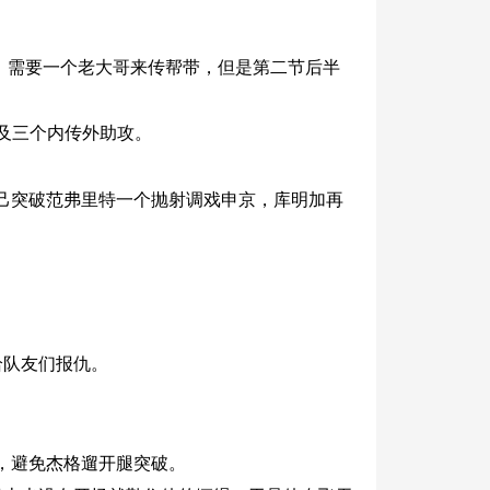
场，需要一个老大哥来传帮带，但是第二节后半
以及三个内传外助攻。
己突破范弗里特一个抛射调戏申京，库明加再
给队友们报仇。
，避免杰格遛开腿突破。