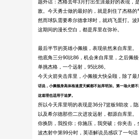
题外话：杰格去年3月打出生涯最好的表现，
敌。今天勇士做的最好的，就是刹住了杰格的
然而球队需要希尔德拿球时，就鸡飞蛋打。波
这期间的漫长空白，都是库里在弥补。
最后半节的英雄小佩顿，表现依然来自库里。
他底角三分90比86，机会来自库里，之后
单挑杰格，一个远射，95比86。
今天火箭夹击库里，小佩顿大快朵颐，除了最
话说，小佩顿身高体格速度天赋都不如库明加。第一场火箭不
这道理也适用于追梦。
所以今天库里明的表现是36分7篮板9助攻，
以及希尔德那些二次进攻远射，都源自库里。
你换防，我投你；你施压，我突破；你夹击，
波杰射中第99分时，英语解说员感叹了一句