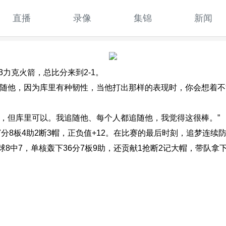
直播
录像
集锦
新闻
93力克火箭，总比分来到2-1。
追随他，因为库里有种韧性，当他打出那样的表现时，你会想着
到，但库里可以。我追随他、每个人都追随他，我觉得这很棒。”
得7分8板4助2断3帽，正负值+12。在比赛的最后时刻，追梦连
罚球8中7，单核轰下36分7板9助，还贡献1抢断2记大帽，带队拿