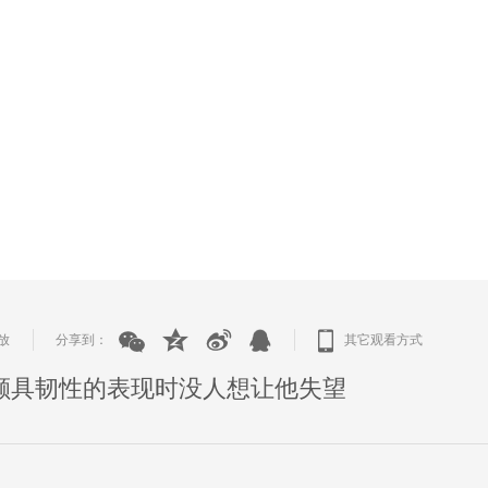
放
分享到：
其它观看方式
|
|
颇具韧性的表现时没人想让他失望