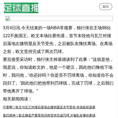
返回
足球直播
3月4日讯 今天结束的一场NBA常规赛，独行侠在主场98比
122不敌国王。欧文本场比赛伤退，首节末段他与瓦兰对撞
后落地左膝明显反关节受伤，之后被队友搀扶离场。在离场
之前，欧文坚持完成了两次罚球。
赛后接受采访时，独行侠主帅基德谈到了此事：“这就是他，
我是说，你知道欧文的，他是一个硬汉，因此他们搀他下场
时，我问他，‘你还好吗？你是否不罚球离场，你知道你不会
回归了。’因此他们把他带到罚球线，完成了罚球，之后我们
带他离开了球场。”
相关新闻阅读：
不要啊！欧文与瓦兰对撞后落地左膝明显反关节受伤 本场提前退赛
曼巴精神！欧文膝盖严重受伤仍然坚持完成罚球 才被队友搀扶离场