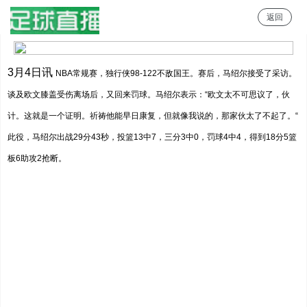
返回
足球直播
3月4日讯
NBA常规赛，独行侠98-122不敌国王。赛后，马绍尔接受了采访。
谈及欧文膝盖受伤离场后，又回来罚球。马绍尔表示：
“
欧文太不可思议了，伙
计。这就是一个证明。祈祷他能早日康复，但就像我说的，那家伙太了不起了。
“
此役，马绍尔出战29分43秒，投篮13中7，三分3中0，罚球4中4，得到18分5篮
板6助攻2抢断。