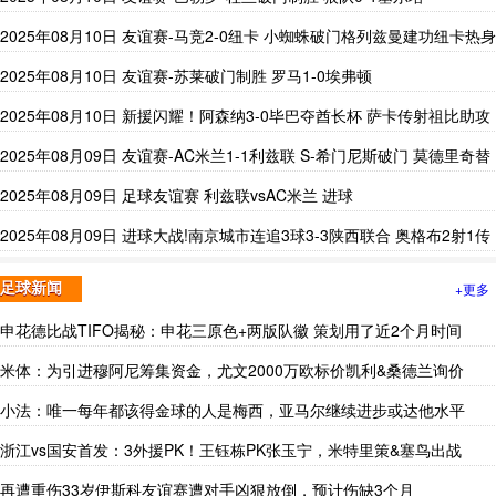
2025年08月10日 友谊赛-马竞2-0纽卡 小蜘蛛破门格列兹曼建功纽卡热身
未取一胜
2025年08月10日 友谊赛-苏莱破门制胜 罗马1-0埃弗顿
2025年08月10日 新援闪耀！阿森纳3-0毕巴夺酋长杯 萨卡传射祖比助攻
约克雷斯首球
2025年08月09日 友谊赛-AC米兰1-1利兹联 S-希门尼斯破门 莫德里奇替
补未登场
2025年08月09日 足球友谊赛 利兹联vsAC米兰 进球
2025年08月09日 进球大战!南京城市连追3球3-3陕西联合 奥格布2射1传
阿兹拉克破门
+更多
足球新闻
申花德比战TIFO揭秘：申花三原色+两版队徽 策划用了近2个月时间
米体：为引进穆阿尼筹集资金，尤文2000万欧标价凯利&桑德兰询价
小法：唯一每年都该得金球的人是梅西，亚马尔继续进步或达他水平
浙江vs国安首发：3外援PK！王钰栋PK张玉宁，米特里策&塞鸟出战
再遭重伤33岁伊斯科友谊赛遭对手凶狠放倒，预计伤缺3个月