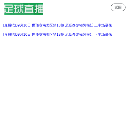
返回
足球直播
[直播吧]09月10日 世预赛南美区第18轮 厄瓜多尔vs阿根廷 上半场录像
[直播吧]09月10日 世预赛南美区第18轮 厄瓜多尔vs阿根廷 下半场录像