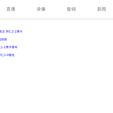
直播
录像
集锦
新闻
主 拜仁2-1博卡
成传射
1-1博卡青年
仁1-0领先