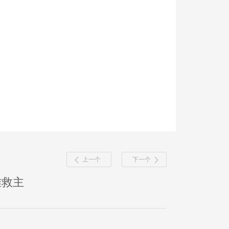
上一个
下一个
难救主