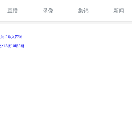
直播
录像
集锦
新闻
击败波兰杀入四强
分12板10助3断