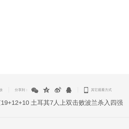
放
分享到：
其它观看方式
|
|
京19+12+10 土耳其7人上双击败波兰杀入四强