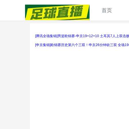
首页
[腾讯全场集锦]男篮欧锦赛-申京19+12+10 土耳其7人上双
[申京集锦]欧锦赛历史第六个三双！申京26分钟砍三双 全场19